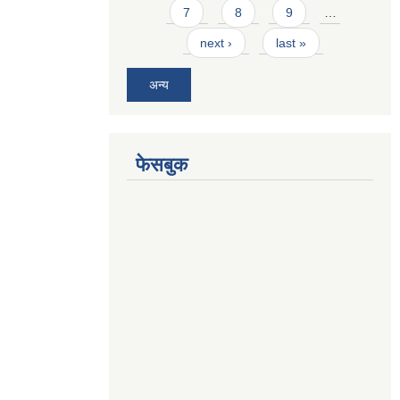
7
8
9
…
next ›
last »
अन्य
फेसबुक