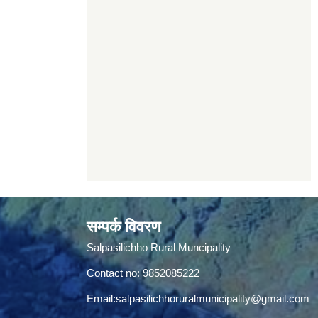
सम्पर्क विवरण
Salpasilichho Rural Muncipality
Contact no: 9852085222
Email:
salpasilichhoruralmunicipality@gmail.com