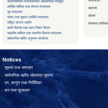
चौकीडाडा
साल्पासिलिछो गाउपालिकाको आधिकारिक फेसबुक
आर्थिक मामिला तथा योजना मन्त्रालय
खाटम्मा
गृह मन्त्रालय
दोभाने
संचार तथा सुचना प्रविधि मन्त्रालय
राष्टि्ृय योजना आयोग
योगमाया प्रतिष्ठ
शहरी बिकास तथा भवन निर्माण विभाग
सङ्घीय मामिला तथा स्थानीय विकास मन्त्रालय
सार्बजनिक खरिद अनुगमन कार्यालय
Notices
सूचना तथा समाचार
सार्वजनिक खरीद /बोलपत्र सूचना
एन, कानुन तथा निर्देशिका
कर तथा शुल्कहरु