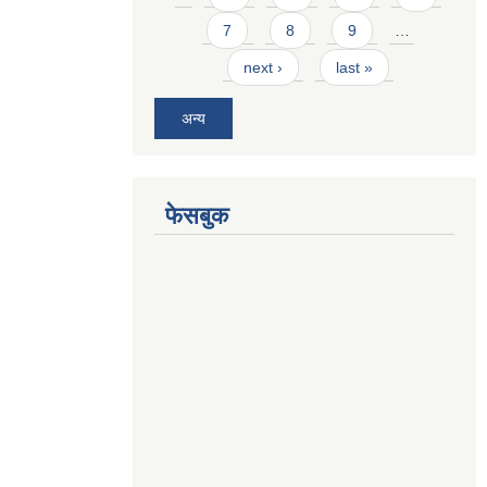
7
8
9
…
next ›
last »
अन्य
फेसबुक