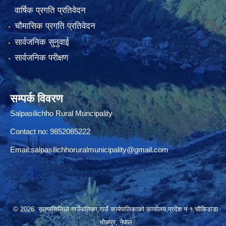
वार्षिक प्रगति प्रतिवेदन
चौमासिक प्रगति प्रतिवेदन
सार्वजनिक सुनुवाई
सार्वजनिक परीक्षण
सम्पर्क विवरण
Salpasilichho Rural Muncipality
Contact no: 9852085222
Email:
salpasilichhoruralmunicipality@gmail.com
© 2026 साल्पासिलिछो गाउँपालिका,गाउँ कार्यपालिकाको कार्यालय,प्रदेश नं १,चौकिडाडा
भोजपुर, नेपाल