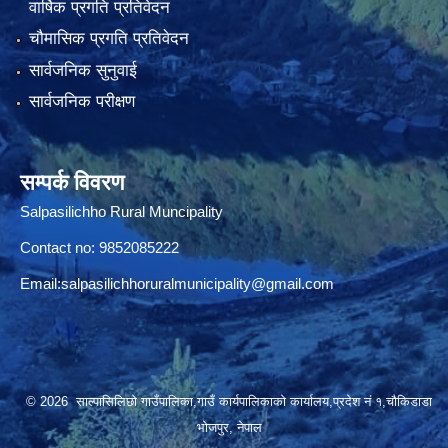
वार्षिक प्रगति प्रतिवेदन
चौमासिक प्रगति प्रतिवेदन
सार्वजनिक सुनुवाई
सार्वजनिक परीक्षण
सम्पर्क विवरण
Salpasilichho Rural Muncipality
Contact no: 9852085222
Email:
salpasilichhoruralmunicipality@gmail.com
© 2026 साल्पासिलिछो गाउँपालिका,गाउँ कार्यपालिकाको कार्यालय,प्रदेश नं १,चौकिडाडा
भोजपुर, नेपाल