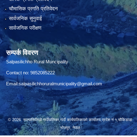
चौमासिक प्रगति प्रतिवेदन
सार्वजनिक सुनुवाई
सार्वजनिक परीक्षण
सम्पर्क विवरण
Salpasilichho Rural Muncipality
Contact no: 9852085222
Email:
salpasilichhoruralmunicipality@gmail.com
© 2026 साल्पासिलिछो गाउँपालिका,गाउँ कार्यपालिकाको कार्यालय,प्रदेश नं १,चौकिडाडा
भोजपुर, नेपाल