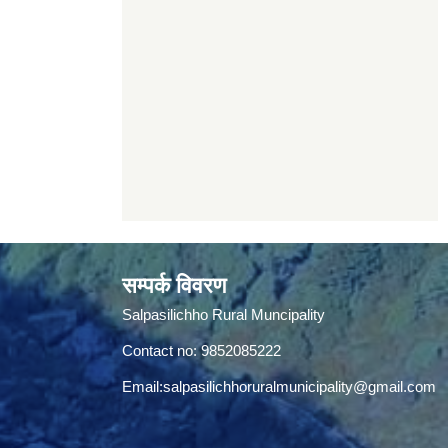
सम्पर्क विवरण
Salpasilichho Rural Muncipality
Contact no: 9852085222
Email:
salpasilichhoruralmunicipality@gmail.com