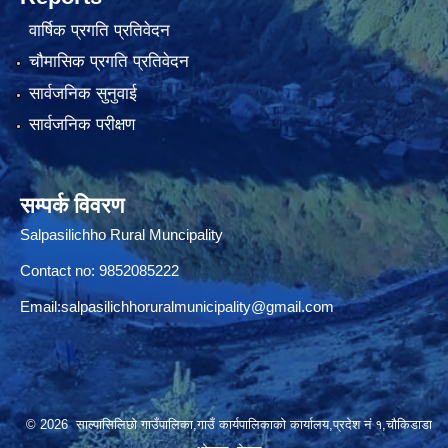
वार्षिक प्रगति प्रतिवेदन
चौमासिक प्रगति प्रतिवेदन
सार्वजनिक सुनुवाई
सार्वजनिक परीक्षण
सम्पर्क विवरण
Salpasilichho Rural Muncipality
Contact no: 9852085222
Email:
salpasilichhoruralmunicipality@gmail.com
© 2026 साल्पासिलिछो गाउँपालिका,गाउँ कार्यपालिकाको कार्यालय,प्रदेश नं १,चौकिडाडा