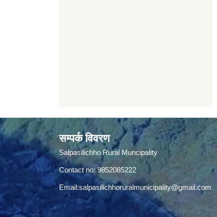
सम्पर्क विवरण
Salpasilichho Rural Muncipality
Contact no: 9852085222
Email:
salpasilichhoruralmunicipality@gmail.com