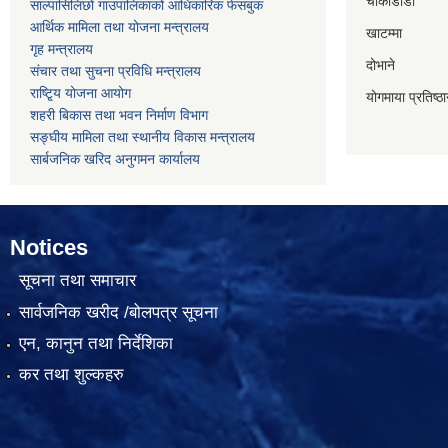
चौकीडाडा
साल्पासिलिछो गाउपालिकाको आधिकारिक फेसबुक
आर्थिक मामिला तथा योजना मन्त्रालय
खाटम्मा
गृह मन्त्रालय
दोभाने
संचार तथा सुचना प्रविधि मन्त्रालय
राष्टि्ृय योजना आयोग
योगमाया प्रतिष्ठ
शहरी बिकास तथा भवन निर्माण विभाग
सङ्घीय मामिला तथा स्थानीय विकास मन्त्रालय
सार्बजनिक खरिद अनुगमन कार्यालय
Notices
सूचना तथा समाचार
सार्वजनिक खरीद /बोलपत्र सूचना
एन, कानुन तथा निर्देशिका
कर तथा शुल्कहरु