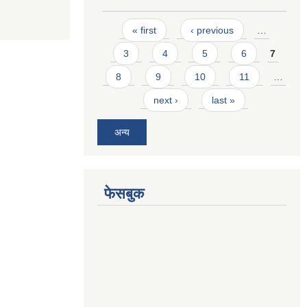
Pages
« first
‹ previous
…
3
4
5
6
7
8
9
10
11
…
next ›
last »
अन्य
फेसबुक