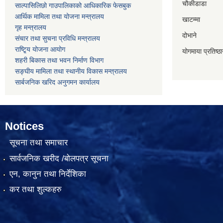
चौकीडाडा
साल्पासिलिछो गाउपालिकाको आधिकारिक फेसबुक
आर्थिक मामिला तथा योजना मन्त्रालय
खाटम्मा
गृह मन्त्रालय
दोभाने
संचार तथा सुचना प्रविधि मन्त्रालय
राष्टि्ृय योजना आयोग
योगमाया प्रतिष्ठ
शहरी बिकास तथा भवन निर्माण विभाग
सङ्घीय मामिला तथा स्थानीय विकास मन्त्रालय
सार्बजनिक खरिद अनुगमन कार्यालय
Notices
सूचना तथा समाचार
सार्वजनिक खरीद /बोलपत्र सूचना
एन, कानुन तथा निर्देशिका
कर तथा शुल्कहरु