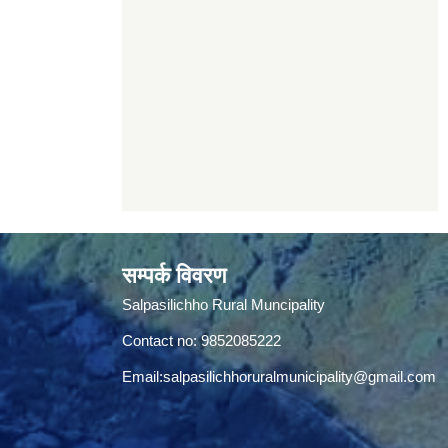
सम्पर्क विवरण
Salpasilichho Rural Muncipality
Contact no: 9852085222
Email:
salpasilichhoruralmunicipality@gmail.com