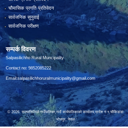
चौमासिक प्रगति प्रतिवेदन
सार्वजनिक सुनुवाई
सार्वजनिक परीक्षण
सम्पर्क विवरण
Salpasilichho Rural Muncipality
Contact no: 9852085222
Email:
salpasilichhoruralmunicipality@gmail.com
© 2026 साल्पासिलिछो गाउँपालिका,गाउँ कार्यपालिकाको कार्यालय,प्रदेश नं १,चौकिडाडा
भोजपुर, नेपाल