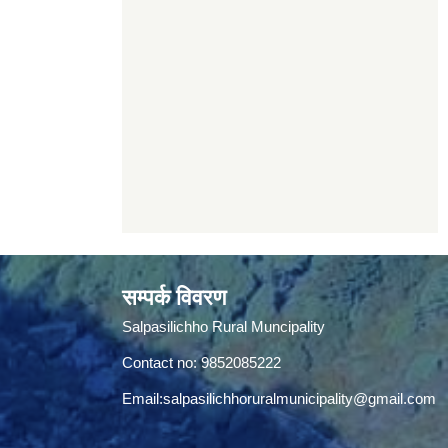
सम्पर्क विवरण
Salpasilichho Rural Muncipality
Contact no: 9852085222
Email:
salpasilichhoruralmunicipality@gmail.com