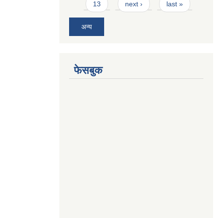
13
next ›
last »
अन्य
फेसबुक