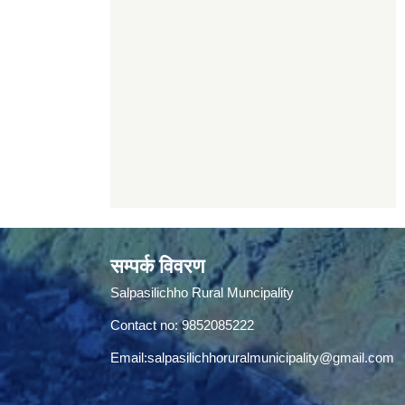
सम्पर्क विवरण
Salpasilichho Rural Muncipality
Contact no: 9852085222
Email:
salpasilichhoruralmunicipality@gmail.com