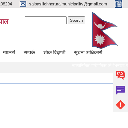
108294
salpasilichhoruralmunicipality@gmail.com
Search form
Search
ेपाल
ग्यालरी
सम्पर्क
शोक विज्ञप्ती
सूचना अधिकारी
साल्पासिलिछो गाउँपालिका को वेभसाइट मा यहाँ हर