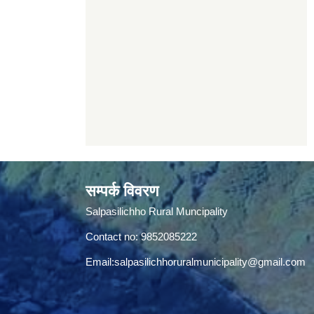
सम्पर्क विवरण
Salpasilichho Rural Muncipality
Contact no: 9852085222
Email:
salpasilichhoruralmunicipality@gmail.com