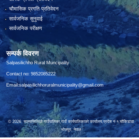
चौमासिक प्रगति प्रतिवेदन
सार्वजनिक सुनुवाई
सार्वजनिक परीक्षण
सम्पर्क विवरण
Salpasilichho Rural Muncipality
Contact no: 9852085222
Email:
salpasilichhoruralmunicipality@gmail.com
© 2026 साल्पासिलिछो गाउँपालिका,गाउँ कार्यपालिकाको कार्यालय,प्रदेश नं १,चौकिडाडा
भोजपुर, नेपाल