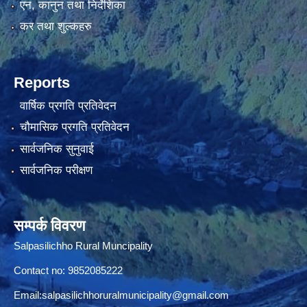
एन, कानुन तथा निर्देशिका
कर तथा शुल्कहरु
Reports
वार्षिक प्रगति प्रतिवेदन
चौमासिक प्रगति प्रतिवेदन
सार्वजनिक सुनुवाई
सार्वजनिक परीक्षण
सम्पर्क विवरण
Salpasilichho Rural Muncipality
Contact no: 9852085222
Email:
salpasilichhoruralmunicipality@gmail.com