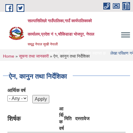
Skip to main content
साल्पासिलिछो गाउँपालिका,गाउँ कार्यपालिकाको
कार्यालय,प्रदेश नं १,चौकिडाडा भोजपुर, नेपाल
समृद्ध नेपाल सुखी नेपाली
िछो गाउँपालिका को वेभसाइट मा यहाँ हरुलाई हार्दिक स्वागत छ
लेखा परिक्षण गर्ने संस्था हर
You are here
Home
»
सूचना तथा जानकारी
» ऐन, कानुन तथा निर्देशिका
ऐन, कानुन तथा निर्देशिका
आर्थिक वर्ष
आ
र्थि
शिर्षक
मिति
दस्तावेज
क
वर्ष