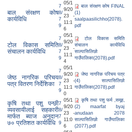
05/1
7
बाल संरक्षण कोष FINAL
9/20
बाल संरक्षण कोष
8/
(1)
23 -
कार्यविधि
7
saalpaasilichho(2078).
11:1
9
pdf
6
05/1
7
टोल विकास समिति
9/20
टोल विकास समिति
8/
संचालन कार्यविधि
23 -
संचालन कार्यविधि
7
साल्पासिलिछो
11:1
9
गाउँपालिका(2078).pdf
4
05/1
7
9/20
जेष्ठ नागरिक परिचय पत्र
जेष्ठ नागरिक परिचय
8/
23 -
(4) साल्पासिलिछो
पत्र वितरण निर्देशिका
7
11:1
गाउँपालिका(2078).pdf
9
0
05/1
कृषि तथा पशु फर्म ,समूह,
कृषि तथा पशु पन्छी
7
9/20
(2) maarfat byaj
व्यवसायीलाई सहकारी
8/
23 -
anudaan 2078
मार्फत ब्याज अनुदान
7
11:0
साल्पासिलिछो गाउँप्पालिका
७० प्रतिशत कार्यविधि
9
6
(2077).pdf